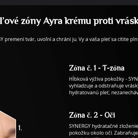
ľové zóny Ayra krému proti vrá
premení tvár, uvoľní a chráni ju. Vy a vaša pleť sa cítite plní 
Zóna č. 1 - T-zóna
Hĺbková výživa pokožky - SYN
vyhladzuje a odstraňuje vrásk
hydratovanú pleť, nezanecháv
Zóna č. 2 - Oči
SYNERGY hydratačné zloženie 
pokožku okolo očí. Zabraňuje