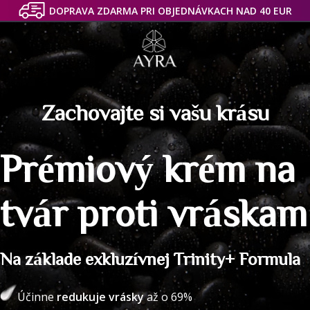
DOPRAVA ZDARMA PRI OBJEDNÁVKACH NAD 40 EUR
Zachovajte si vašu krásu
Prémiový krém na
tvár
proti vráskam
Na základe exkluzívnej Trinity+ Formula
Účinne
redukuje vrásky
až o 69%