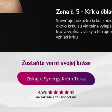
Zóna č. 5 - Krk a obl
Spevňuje pokožku krku, znižuj
okolo krku sú viditeľne vylepše
ktorá vypĺňa vrásky a filtruje
vzhľad krku.
Zostaňte verní svojej kráse
Získajte Synergy Krém Teraz
4.9/
5
na základe 2 115 hodnotení