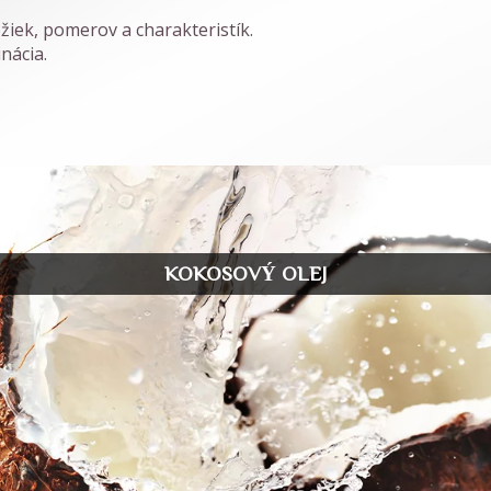
ožiek, pomerov a charakteristík.
nácia.
KOKOSOVÝ OLEJ