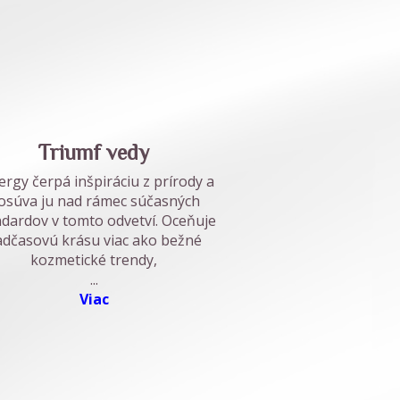
Triumf vedy
ergy čerpá inšpiráciu z prírody a
osúva ju nad rámec súčasných
dardov v tomto odvetví. Oceňuje
adčasovú krásu viac ako bežné
kozmetické trendy,
...
Viac