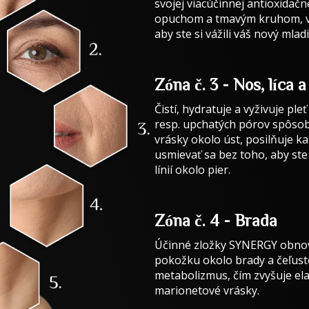
svojej viacúčinnej antioxidač
opuchom a tmavým kruhom, v z
aby ste si vážili váš nový mla
Zóna č. 3 - Nos, líca a
Čistí, hydratuje a vyživuje pl
resp. upchatých pórov spôsobu
vrásky okolo úst, posilňuje ka
usmievať sa bez toho, aby ste 
línií okolo pier.
Zóna č. 4 - Brada
Účinné zložky SYNERGY obno
pokožku okolo brady a čeľust
metabolizmus, čím zvyšuje el
marionetové vrásky.