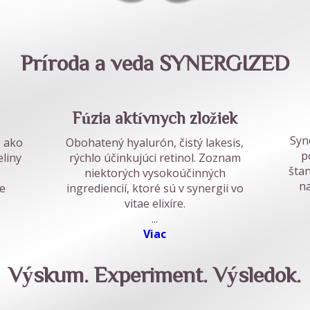
Príroda a veda SYNERGIZED
Fúzia aktívnych zložiek
Syn
, ako
Obohatený hyalurón, čistý lakesis,
p
eliny
rýchlo účinkujúci retinol. Zoznam
štan
niektorých vysokoúčinných
n
e
ingrediencií, ktoré sú v synergii vo
vitae elixíre.
...
Viac
Výskum. Experiment. Výsledok.