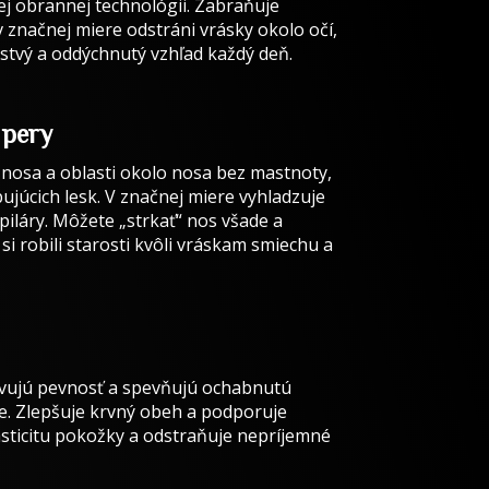
nej obrannej technológii. Zabraňuje
načnej miere odstráni vrásky okolo očí,
distvý a oddýchnutý vzhľad každý deň.
 pery
eť nosa a oblasti okolo nosa bez mastnoty,
júcich lesk. V značnej miere vyhladzuje
piláry. Môžete „strkať“ nos všade a
si robili starosti kvôli vráskam smiechu a
vujú pevnosť a spevňujú ochabnutú
e. Zlepšuje krvný obeh a podporuje
asticitu pokožky a odstraňuje nepríjemné