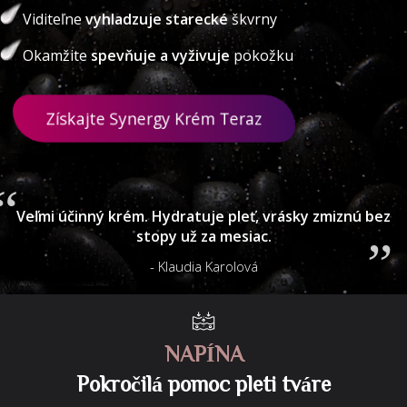
Viditeľne
vyhladzuje starecké
škvrny
Okamžite
spevňuje a vyživuje
pokožku
Získajte Synergy Krém Teraz
Veľmi účinný krém. Hydratuje pleť, vrásky zmiznú bez
stopy už za mesiac.
- Klaudia Karolová
NAPÍNA
Pokročilá pomoc pleti tváre