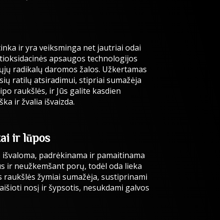
nka ir yra veiksminga net jautriai odai
ntioksidacinės apsaugos technologijos
ųjų radikalų daromos žalos. Užkertamas
ių ratilų atsiradimui, stipriai sumažėja
o raukšlės, ir Jūs galite kasdien
ka ir žvalia išvaizda.
ai ir lūpos
tis išvaloma, padrėkinama ir pamaitinama
us ir neužkemšant porų, todėl oda lieka
os raukšlės žymiai sumažėja, sustiprinami
kaišioti nosį ir šypsotis, nesukdami galvos