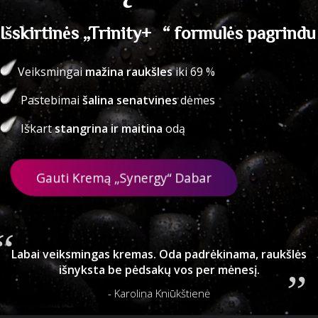
Išskirtinės „Trinity+“ formulės pagrindu
Veiksmingai
mažina raukšles
iki 69 %
Pastebimai
šalina senatvines
dėmes
Iškart
stangrina ir maitina
odą
Gauti Kremą „Synergy“ Dabar
Labai veiksmingas kremas. Oda padrėkinama, raukšlės
išnyksta be pėdsakų vos per mėnesį.
- Karolina Kniūkštienė