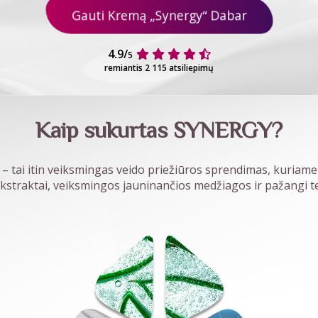
Gauti Kremą „Synergy“ Dabar
4.9/
5
remiantis 2 115 atsiliepimų
Kaip sukurtas SYNERGY?
 – tai itin veiksmingas veido priežiūros sprendimas, kuriame
kstraktai, veiksmingos jauninančios medžiagos ir pažangi t