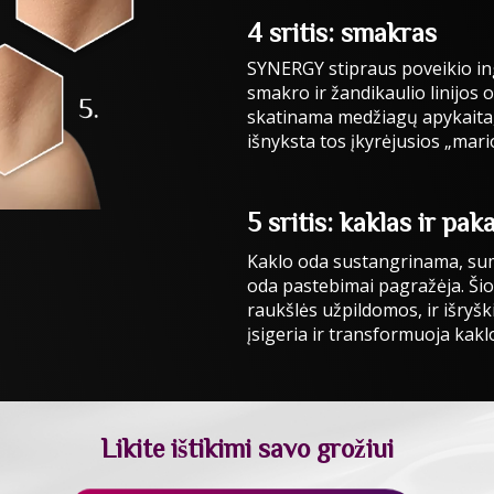
4 sritis: smakras
SYNERGY stipraus poveikio in
smakro ir žandikaulio linijos
skatinama medžiagų apykaita,
išnyksta tos įkyrėjusios „mari
5 sritis: kaklas ir pak
Kaklo oda sustangrinama, sum
oda pastebimai pagražėja. Šios
raukšlės užpildomos, ir išry
įsigeria ir transformuoja kaklo
Likite ištikimi savo grožiui