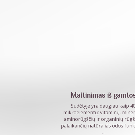
Maitinimas iš gamto
Sudėtyje yra daugiau kaip 4
mikroelementų: vitaminų, miner
aminorūgščių ir organinių rūgš
palaikančių natūralias odos funkc
...