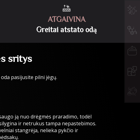
ATGAIVINA
Greitai atstato odą
s sritys
da pasijusite pilni jėgų.
 saugo ją nuo drėgmės praradimo, todėl
šsilygina ir netrukus tampa nepastebimos.
elniai stangrėja, nelieka pykčio ir
 pėdsakų.