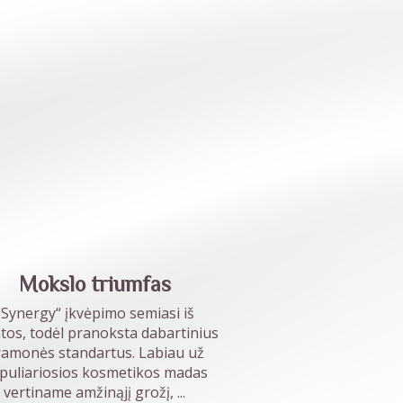
Mokslo triumfas
„Synergy“ įkvėpimo semiasi iš
os, todėl pranoksta dabartinius
amonės standartus. Labiau už
puliariosios kosmetikos madas
vertiname amžinąjį grožį,
...