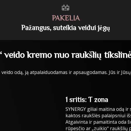
PAKELIA
Pažangus, suteikia veidui jėgų
veido kremo nuo raukšlių tikslinė
ido odą, ją atpalaiduodamas ir apsaugodamas. Jūs ir Jūsų o
1 sritis: T zona
SYNERGY giliai maitina odą ir
kaktos raukšlės palaipsniui i
Atgaivinta ir pamaitinta oda šv
rūpesčio ar „zuikio“ raukšlių