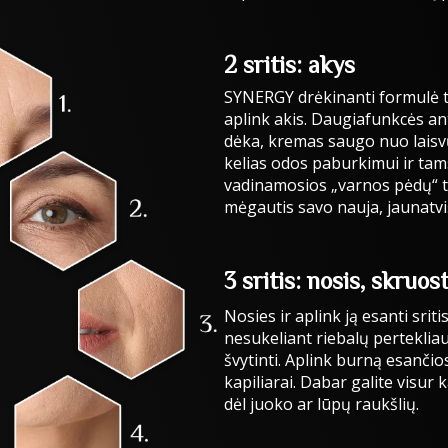
2 sritis: akys
SYNERGY drėkinanti formulė ti
aplink akis. Daugiafunkcės a
dėka, kremas saugo nuo laisv
kelias odos paburkimui ir tams
vadinamosios „varnos pėdų“ tip
mėgautis savo nauja, jaunatviš
3 sritis: nosis, skruost
Nosies ir aplink ją esanti sri
nesukeliant riebalų perteklia
švytinti. Aplink burną esanči
kapiliarai. Dabar galite visur 
dėl juoko ar lūpų raukšlių.