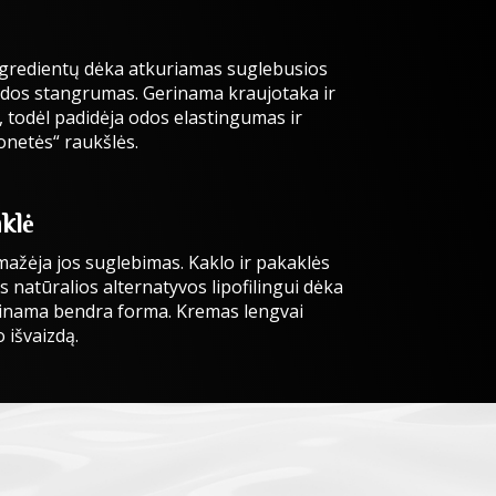
gredientų dėka atkuriamas suglebusios
 odos stangrumas. Gerinama kraujotaka ir
 todėl padidėja odos elastingumas ir
onetės“ raukšlės.
aklė
ažėja jos suglebimas. Kaklo ir pakaklės
 natūralios alternatyvos lipofilingui dėka
škinama bendra forma. Kremas lengvai
 išvaizdą.