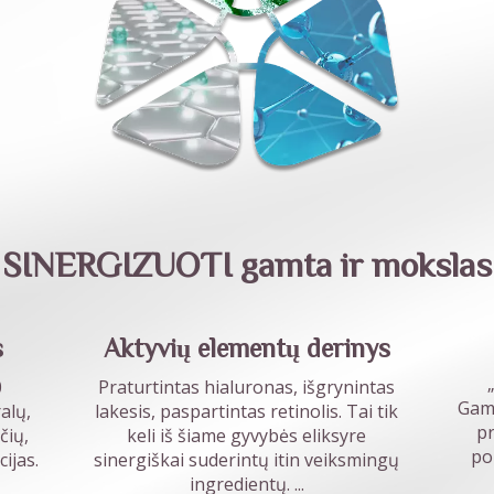
SINERGIZUOTI gamta ir mokslas
s
Aktyvių elementų derinys
0
Praturtintas hialuronas, išgrynintas
Gamt
alų,
lakesis, paspartintas retinolis. Tai tik
pr
čių,
keli iš šiame gyvybės eliksyre
po
ijas.
sinergiškai suderintų itin veiksmingų
ingredientų.
...