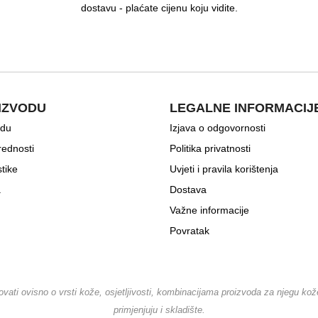
dostavu - plaćate cijenu koju vidite.
IZVODU
LEGALNE INFORMACIJ
odu
Izjava o odgovornosti
rednosti
Politika privatnosti
stike
Uvjeti i pravila korištenja
a
Dostava
Važne informacije
Povratak
ovati ovisno o vrsti kože, osjetljivosti, kombinacijama proizvoda za njegu kože
primjenjuju i skladište.