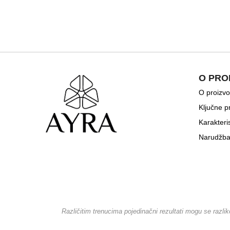
O PRO
O proizv
Ključne p
Karakteri
Narudžb
Različitim trenucima pojedinačni rezultati mogu se razlik