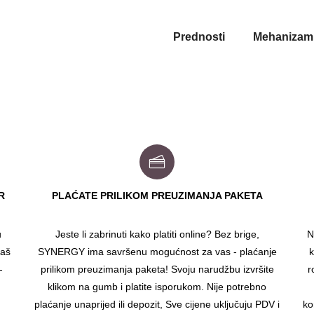
Prednosti
Mehanizam
R
PLAĆATE PRILIKOM PREUZIMANJA PAKETA
u
Jeste li zabrinuti kako platiti online? Bez brige,
N
vaš
SYNERGY ima savršenu mogućnost za vas - plaćanje
k
-
prilikom preuzimanja paketa! Svoju narudžbu izvršite
r
klikom na gumb i platite isporukom. Nije potrebno
plaćanje unaprijed ili depozit, Sve cijene uključuju PDV i
ko